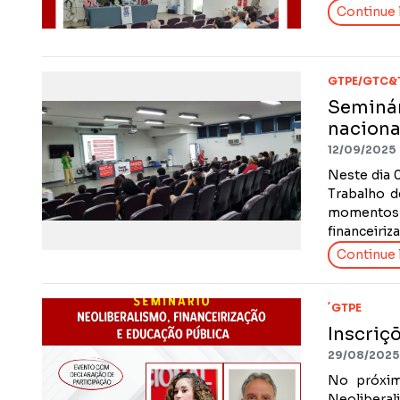
Continue l
GTPE/GTC&
Seminár
naciona
12/09/2025
Neste dia 
Trabalho d
momentos 
financeiriz
Continue l
´GTPE
Inscriç
29/08/2025
No próxim
Neoliberal