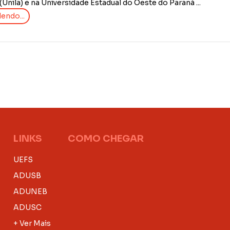
Unila) e na Universidade Estadual do Oeste do Paraná ...
endo...
LINKS
COMO CHEGAR
UEFS
ADUSB
ADUNEB
ADUSC
+ Ver Mais