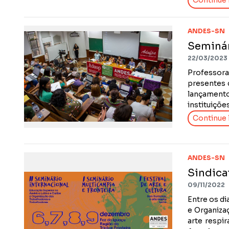
Continue l
ANDES-SN
Seminár
22/03/2023
Professora
presentes 
lançamento
instituiçõe
Continue l
ANDES-SN
Sindicat
09/11/2022
Entre os di
e Organizaç
arte respi