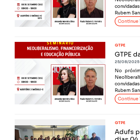
convidadas(
Rubem Santi
Continue l
GTPE
GTPE da
25/08/2025
No próxim
Neoliberal
convidadas(
Rubem Santi
Continue l
GTPE
Adufs p
dias 04 