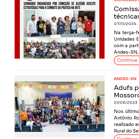
Comissã
técnica
07/11/2024
Na terça-f
Unidades E
com a part
Andes-SN, 
Continue l
ANDES-SN
Adufs p
Mossor
21/06/2023
Nos último
Antônio Ro
realizado e
Rural do Se