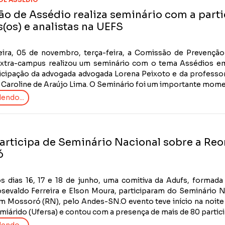
o de Assédio realiza seminário com a parti
s(os) e analistas na UEFS
eira, 05 de novembro, terça-feira, a Comissão de Prevençã
xtra-campus realizou um seminário com o tema Assédios em 
icipação da advogada advogada Lorena Peixoto e da professora
Caroline de Araújo Lima. O Seminário foi um importante mome
endo...
articipa de Seminário Nacional sobre a Reo
ó
s dias 16, 17 e 18 de junho, uma comitiva da Adufs, formada
sevaldo Ferreira e Elson Moura, participaram do Seminário N
m Mossoró (RN), pelo Andes-SN.O evento teve início na noite d
miárido (Ufersa) e contou com a presença de mais de 80 particip