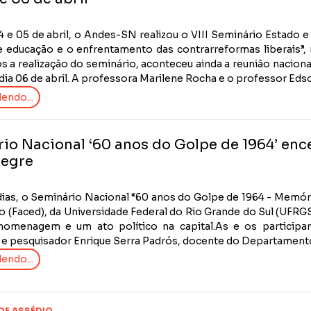
4 e 05 de abril, o Andes-SN realizou o VIII Seminário Estado 
de educação e o enfrentamento das contrarreformas liberais”,
s a realização do seminário, aconteceu ainda a reunião nacion
dia 06 de abril. A professora Marilene Rocha e o professor Edson
endo...
io Nacional ‘60 anos do Golpe de 1964’ en
legre
ias, o Seminário Nacional “60 anos do Golpe de 1964 - Memória
 (Faced), da Universidade Federal do Rio Grande do Sul (UFRGS
omenagem e um ato político na capital.As e os participa
 e pesquisador Enrique Serra Padrós, docente do Departamento 
endo...
DE ASSÉDIO