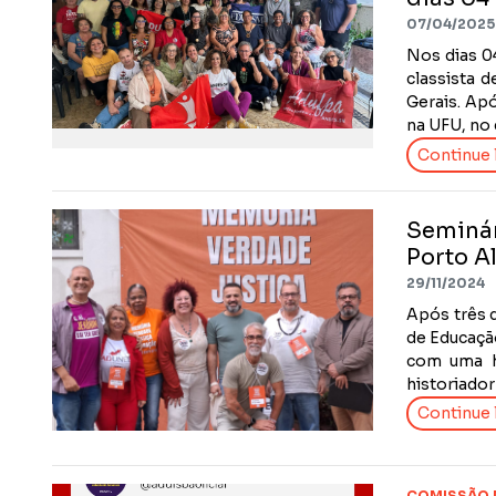
07/04/2025
Nos dias 0
classista 
Gerais. Apó
na UFU, no 
Continue l
Seminár
Porto A
29/11/2024
Após três d
de Educação
com uma h
historiador
Continue l
COMISSÃO 