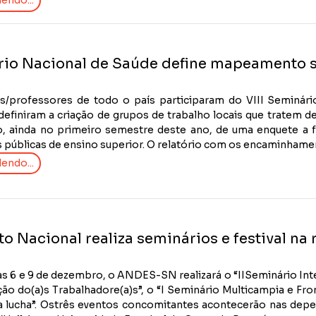
endo...
io Nacional de Saúde define mapeamento 
s/professores de todo o país participaram do VIII Seminári
definiram a criação de grupos de trabalho locais que tratem d
, ainda no primeiro semestre deste ano, de uma enquete a 
s públicas de ensino superior. O relatório com os encaminhament
endo...
o Nacional realiza seminários e festival na r
as 6 e 9 de dezembro, o ANDES-SN realizará o “IISeminário Int
ão do(a)s Trabalhadore(a)s”, o “I Seminário Multicampia e Fronte
ra lucha”. Ostrês eventos concomitantes acontecerão nas depe