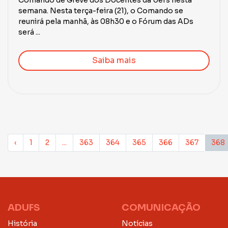
Comando de Greve dos Docentes da Uefs nesta
semana. Nesta terça-feira (21), o Comando se
reunirá pela manhã, às 08h30 e o Fórum das ADs
será ...
Saiba mais
‹
1
2
...
363
364
365
366
367
368
ADUFS
COMUNICAÇÃO
História
Notícias