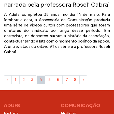
narrada pela professora Roseli Cabral
A Adufs completou 35 anos, no dia 14 de maio. Para
lembrar a data, a Assessoria de Comunicação produziu
uma série de vídeos curtos com professores que foram
diretores do sindicato ao longo desse período. Em
entrevista, os docentes narram a história da associação,
contextualizando a luta com o momento político da época.
A entrevistada do oitavo VT da série é a professora Roseli
Cabral.
‹
1
2
3
4
5
6
7
8
›
ADUFS
COMUNICAÇÃO
História
Notícias