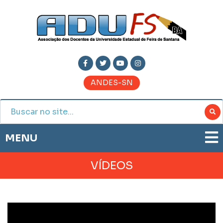
ANDES-SN
MENU
ADUFS
VÍDEOS
PRESTAÇÃO DE CONTAS
HISTÓRIA
BOLETIM ELETRÔNICO
DIRETORIA
JORNAL ADUFS
LEGISLAÇÃO