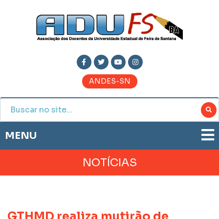
ANDES-SN
MENU
ADUFS
NOTÍCIAS
PRESTAÇÃO DE CONTAS
HISTÓRIA
BOLETIM ELETRÔNICO
DIRETORIA
JORNAL ADUFS
LEGISLAÇÃO
GTHMD realiza mutirão de