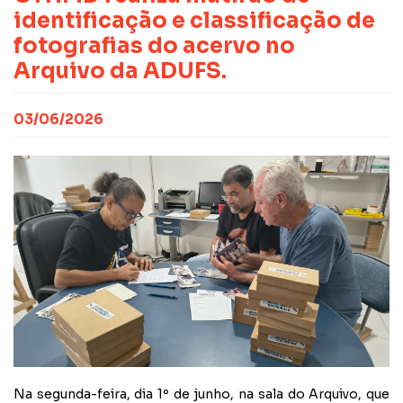
CONTATO
NOTAS PUBLICADAS
identificação e classificação de
FILIE-SE
JURÍDICO
fotografias do acervo no
Arquivo da ADUFS.
03/06/2026
Na segunda-feira, dia 1º de junho, na sala do Arquivo, que