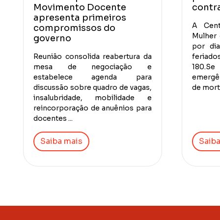
Movimento Docente
contr
apresenta primeiros
A Cent
compromissos do
Mulher 
governo
por di
Reunião consolida reabertura da
feriados
mesa de negociação e
180.S
estabelece agenda para
emergên
discussão sobre quadro de vagas,
de morte
insalubridade, mobilidade e
reincorporação de anuênios para
docentes ...
Saiba mais
Saiba