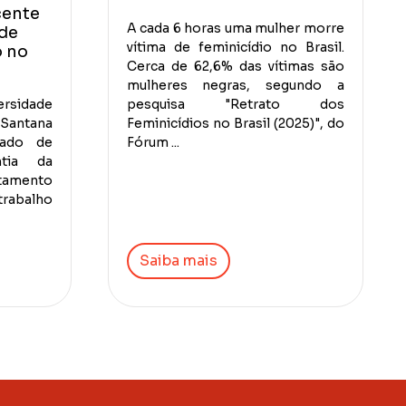
cente
A cada 6 horas uma mulher morre
de
vítima de feminicídio no Brasil.
o no
Cerca de 62,6% das vítimas são
mulheres negras, segundo a
sidade
pesquisa "Retrato dos
Santana
Feminicídios no Brasil (2025)", do
dado de
Fórum ...
ntia da
stamento
rabalho
Saiba mais