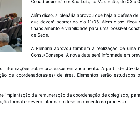
Conad ocorrerá em São Luís, no Maranhão, de 03 a 0
Além disso, a plenária aprovou que haja a defesa de
que deverá ocorrer no dia 11/06. Além disso, ficou
financiamento e viabilidade para uma possível con
de Sede.
A Plenária aprovou também a realização de uma 
Consu/Consepe. A nova data será informada em brev
u informações sobre processos em andamento. A partir de dúvidas
ação de coordenadoras(es) de área. Elementos serão estudados 
obre implantação da remuneração da coordenação de colegiado, par
ormação formal e deverá informar o descumprimento no processo.