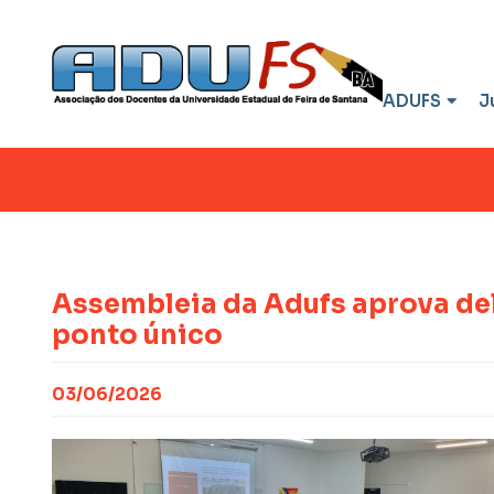
ADUFS
J
Assembleia da Adufs aprova de
ponto único
03/06/2026