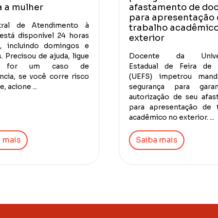
a a mulher
afastamento de do
para apresentação 
ral de Atendimento à
trabalho acadêmic
está disponível 24 horas
exterior
a, incluindo domingos e
. Precisou de ajuda, ligue
Docente da Univer
e for um caso de
Estadual de Feira de 
cia, se você corre risco
(UEFS) impetrou man
, acione ...
segurança para gara
autorização de seu afa
para apresentação de t
acadêmico no exterior. ...
 mais
Saiba mais