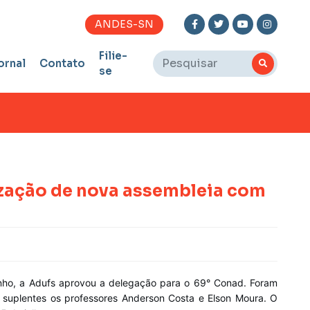
ANDES-SN
Filie-
ornal
Contato
se
ização de nova assembleia com
junho, a Adufs aprovou a delegação para o 69° Conad. Foram
e suplentes os professores Anderson Costa e Elson Moura. O