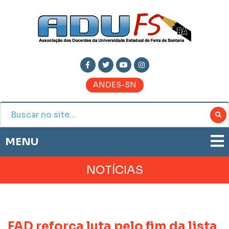
ANDES-SN
MENU
ADUFS
NOTÍCIAS
PRESTAÇÃO DE CONTAS
HISTÓRIA
BOLETIM ELETRÔNICO
DIRETORIA
JORNAL ADUFS
LEGISLAÇÃO
FAD reforça luta pelo fim da lista