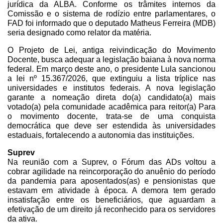
jurídica da ALBA. Conforme os trâmites internos da 
Comissão e o sistema de rodízio entre parlamentares, o 
FAD foi informado que o deputado Matheus Ferreira (MDB) 
seria designado como relator da matéria.
O Projeto de Lei, antiga reivindicação do Movimento 
Docente, busca adequar a legislação baiana à nova norma 
federal. Em março deste ano, o presidente Lula sancionou 
a lei nº 15.367/2026, que extinguiu a lista tríplice nas 
universidades e institutos federais. A nova legislação 
garante a nomeação direta do(a) candidato(a) mais 
votado(a) pela comunidade acadêmica para reitor(a) Para 
o movimento docente, trata-se de uma conquista 
democrática que deve ser estendida às universidades 
estaduais, fortalecendo a autonomia das instituições.
Suprev
Na reunião com a Suprev, o Fórum das ADs voltou a 
cobrar agilidade na reincorporação do anuênio do período 
da pandemia para aposentados(as) e pensionistas que 
estavam em atividade à época. A demora tem gerado 
insatisfação entre os beneficiários, que aguardam a 
efetivação de um direito já reconhecido para os servidores 
da ativa.