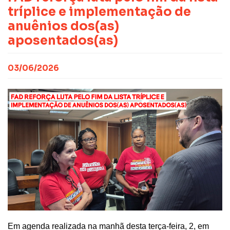
CONTATO
NOTAS PUBLICADAS
tríplice e implementação de
FILIE-SE
JURÍDICO
anuênios dos(as)
aposentados(as)
03/06/2026
Em agenda realizada na manhã desta terça-feira, 2, em 