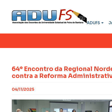
ADUFS
J
64º Encontro da Regional Norde
contra a Reforma Administrati
04/11/2025