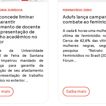
RIA JURÍDICA
FEMINICÍDIO ZERO
concede liminar
Adufs lança campa
arantir
combate ao feminic
amento de docente
A cada 6 horas uma mulh
apresentação de
vítima de feminicídio no
lho acadêmico no
Cerca de 62,6% das vít
or
mulheres negras, se
te da Universidade
pesquisa "Retra
al de Feira de Santana
Feminicídios no Brasil (2
 impetrou mandado de
Fórum ...
nça para garantia da
ação de seu afastamento
presentação de trabalho
o no exterior. ...
 mais
Saiba mais