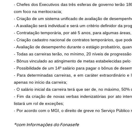
- Chefes dos Executivos das três esferas de governo terão 1
com foco na meritocracia;
- Criação de um sistema unificado de avaliação de desempenh
- A avaliação será individual e será um critério definidor da pr
- Contratação temporária, por até 5 anos, para algumas áreas
- Criação cadastro nacional de contratos temporários, que pode
- Avaliação de desempenho durante o estágio probatório, quand
- Todas as carreiras terão, no mínimo, 20 níveis de progressão
- Bônus vinculado ao atingimento de metas estabelecidas pelo ó
- Possibilidade de um 14º salário para pagar o bônus de dese
- Para determinadas carreiras, e em caráter extraordinário e 
apenas no início da carreira;
- O salário inicial da carreira terá que ser de, no máximo, 50% d
- Fim da criação de novas verbas indenizatórias por ato intern
listará um rol de exceções;
- Por acordo com o MGI, o direito de greve no Serviço Públic
*com informações do Fonasefe