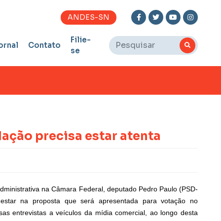
ANDES-SN
Filie-
ornal
Contato
se
ação precisa estar atenta
 Administrativa na Câmara Federal, deputado Pedro Paulo (PSD-
star na proposta que será apresentada para votação no
s entrevistas a veículos da mídia comercial, ao longo desta