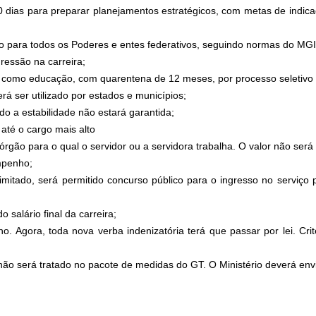
80 dias para preparar planejamentos estratégicos, com metas de indic
o para todos os Poderes e entes federativos, seguindo normas do MGI
ogressão na carreira;
, como educação, com quarentena de 12 meses, por processo seletivo s
rá ser utilizado por estados e municípios;
o a estabilidade não estará garantida;
 até o cargo mais alto
rgão para o qual o servidor ou a servidora trabalha. O valor não será 
mpenho;
limitado, será permitido concurso público para o ingresso no serviço 
o salário final da carreira;
o. Agora, toda nova verba indenizatória terá que passar por lei. Crit
o não será tratado no pacote de medidas do GT. O Ministério deverá en