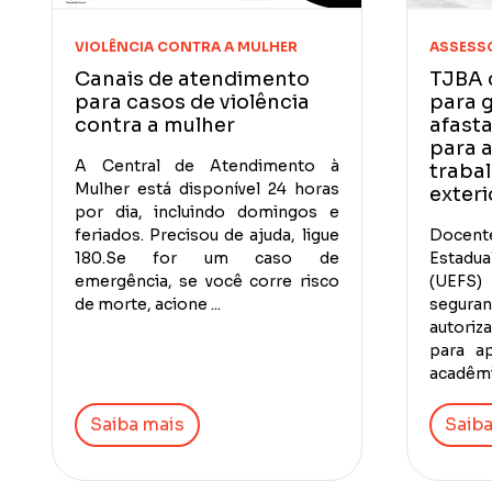
VIOLÊNCIA CONTRA A MULHER
ASSESSO
Canais de atendimento
TJBA 
para casos de violência
para g
contra a mulher
afast
para 
A Central de Atendimento à
traba
Mulher está disponível 24 horas
exteri
por dia, incluindo domingos e
feriados. Precisou de ajuda, ligue
Docen
180.Se for um caso de
Estadu
emergência, se você corre risco
(UEFS)
de morte, acione ...
segura
autoriz
para a
acadêmic
Saiba mais
Saiba