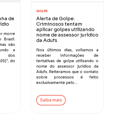
GOLPE
nha de
Alerta de Golpe:
ídio
Criminosos tentam
aplicar golpes utilizando
er morre
nome de assessor jurídico
 Brasil.
da Adufs
imas são
gundo a
Nos últimos dias, voltamos a
to dos
receber informações de
025)", do
tentativas de golpe utilizando o
nome do assessor jurídico da
Adufs. Reiteramos que o contato
sobre processos é feito
exclusivamente pelo ...
Saiba mais