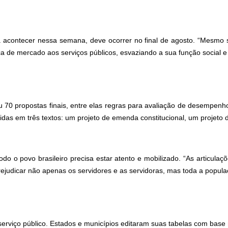
ra acontecer nessa semana, deve ocorrer no final de agosto. “Mesmo 
ca de mercado aos serviços públicos, esvaziando a sua função social e
0 propostas finais, entre elas regras para avaliação de desempenho so
idas em três textos: um projeto de emenda constitucional, um projeto d
odo o povo brasileiro precisa estar atento e mobilizado. “As articul
ejudicar não apenas os servidores e as servidoras, mas toda a popula
serviço público. Estados e municípios editaram suas tabelas com base