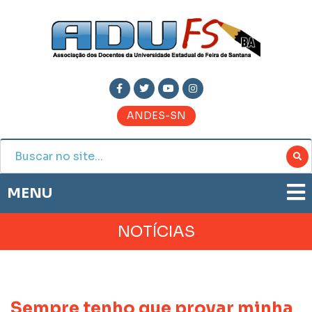
ANDES-SN
MENU
ADUFS
NOTÍCIAS
PRESTAÇÃO DE CONTAS
HISTÓRIA
BOLETIM ELETRÔNICO
DIRETORIA
JORNAL ADUFS
LEGISLAÇÃO
Sempre tenho que provar minha