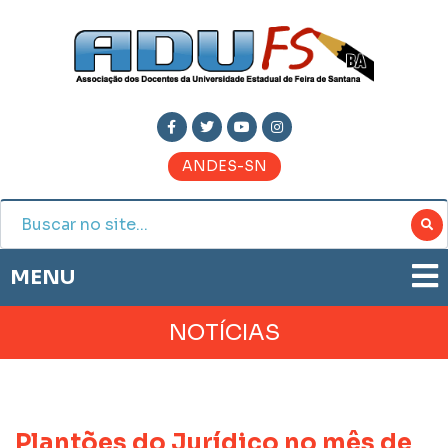
ANDES-SN
MENU
ADUFS
NOTÍCIAS
PRESTAÇÃO DE CONTAS
HISTÓRIA
BOLETIM ELETRÔNICO
DIRETORIA
JORNAL ADUFS
LEGISLAÇÃO
Plantões do Jurídico no mês de