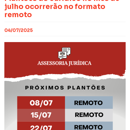
CONTATO
NOTAS PUBLICADAS
julho ocorrerão no formato
FILIE-SE
JURÍDICO
remoto
04/07/2025