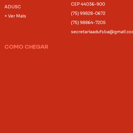
CEP 44036-900
ADUSC
(75) 99828-0672
+ Ver Mais
(75) 98864-7205
secretariaadufsba@gmail.c
COMO CHEGAR