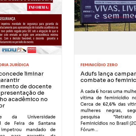
RIA JURÍDICA
FEMINICÍDIO ZERO
concede liminar
Adufs lança campa
arantir
combate ao feminic
amento de docente
A cada 6 horas uma mulh
apresentação de
vítima de feminicídio no
lho acadêmico no
Cerca de 62,6% das vít
or
mulheres negras, se
te da Universidade
pesquisa "Retra
al de Feira de Santana
Feminicídios no Brasil (2
 impetrou mandado de
Fórum ...