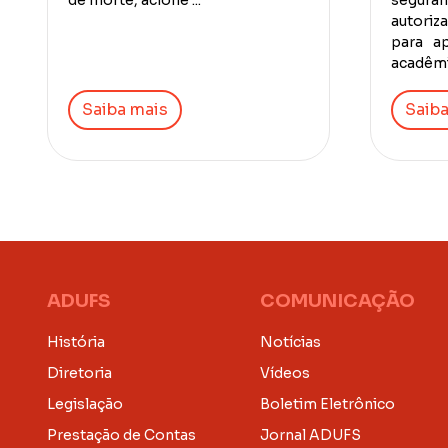
de morte, acione ...
segura
autoriz
para a
acadêmic
Saiba mais
Saiba
ADUFS
COMUNICAÇÃO
História
Notícias
Diretoria
Vídeos
Legislação
Boletim Eletrônico
Prestação de Contas
Jornal ADUFS