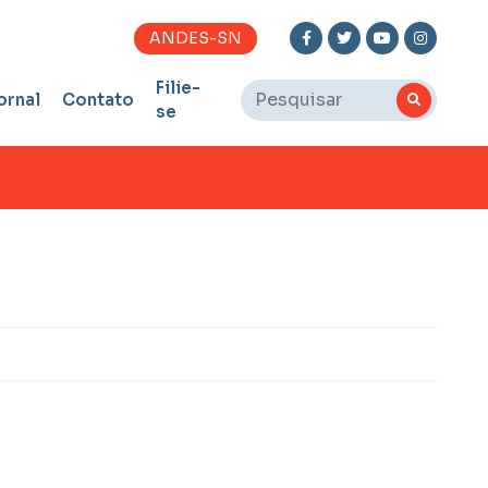
ANDES-SN
Filie-
ornal
Contato
se