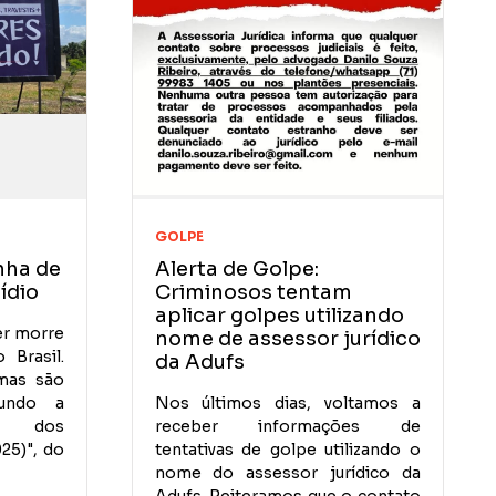
GOLPE
nha de
Alerta de Golpe:
ídio
Criminosos tentam
aplicar golpes utilizando
er morre
nome de assessor jurídico
 Brasil.
da Adufs
imas são
gundo a
Nos últimos dias, voltamos a
to dos
receber informações de
025)", do
tentativas de golpe utilizando o
nome do assessor jurídico da