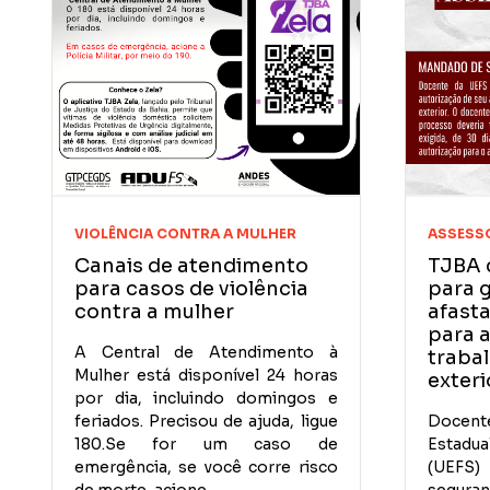
VIOLÊNCIA CONTRA A MULHER
ASSESSO
Canais de atendimento
TJBA 
para casos de violência
para g
contra a mulher
afast
para 
A Central de Atendimento à
traba
Mulher está disponível 24 horas
exteri
por dia, incluindo domingos e
feriados. Precisou de ajuda, ligue
Docen
180.Se for um caso de
Estadu
emergência, se você corre risco
(UEFS)