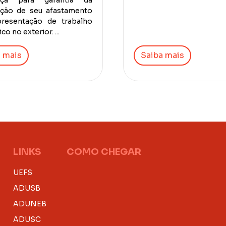
nça para garantia da
ação de seu afastamento
presentação de trabalho
o no exterior. ...
 mais
Saiba mais
LINKS
COMO CHEGAR
UEFS
ADUSB
ADUNEB
ADUSC